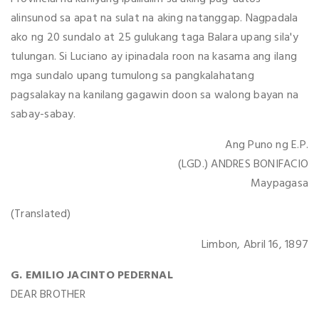
alinsunod sa apat na sulat na aking natanggap. Nagpadala
ako ng 20 sundalo at 25 gulukang taga Balara upang sila'y
tulungan. Si Luciano ay ipinadala roon na kasama ang ilang
mga sundalo upang tumulong sa pangkalahatang
pagsalakay na kanilang gagawin doon sa walong bayan na
sabay-sabay.
Ang Puno ng E.P.
(LGD.) ANDRES BONIFACIO
Maypagasa
(Translated)
Limbon, Abril 16, 1897
G. EMILIO JACINTO PEDERNAL
DEAR BROTHER